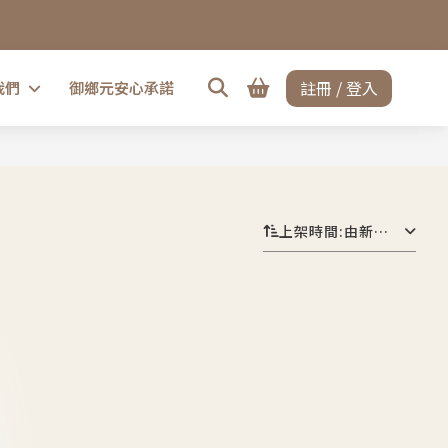
註冊 / 登入
我們
御鄉元安心承諾
上架時間
:
由新到舊